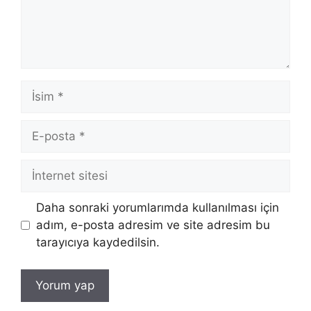
İsim
E-
posta
İnternet
sitesi
Daha sonraki yorumlarımda kullanılması için
adım, e-posta adresim ve site adresim bu
tarayıcıya kaydedilsin.