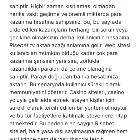
sahiptir. Hiçbir zaman kısıtlaması olmadan
harika vakit geçirme ve önemli miktarda para
kazanma fırsatına sahipsiniz. Bu, bu sayfada
elde edilen kazançların herhangi bir sorun veya
gecikme olmaksızın derhal kullanıcının hesabına
Risebet tv
aktarılacağı anlamına gelir. Web sitesi
kullanıcıları mümkün olduğu kadar çok para
kazanma şansının yanı sıra, zorlukla
kazandıkları paraları da çekme olanağına
sahiptir. Parayı doğrudan banka hesabınıza
aktarın. Bu senaryoda kullanıcı sürekli olarak
memnuniyetini gösterir. Casino siteleri, casino
yoluyla gelir elde etmek isteyen kişiler için
sürekli olarak tercih edilen bir yöntem olmuştur
ve bu tür faaliyetlere katılmak isteyenlere hitap
etmektedir. Bu nedenle en saygın Risebet
siteleri, hala yasa dışı sayılmasına rağmen hem
yurt içinde hem de yurt dışında tercih