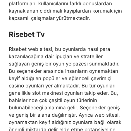
platformları, kullanıcılarını farklı bonuslardan
kaynaklanan ciddi mali kayıplardan korumak için
kapsamlı çalışmalar yürütmektedir.
Risebet Tv
Risebet web sitesi, bu oyunlarda nasıl para
kazanılacağına dair ipuçları ve stratejiler
sağlayan geniş bir oyun yelpazesi sunmaktadır.
Bu seçenekler arasında insanların oynamaktan
keyif aldığı en popüler ve eğlenceli çevrimiçi
casino oyunları yer almaktadır. Bu tür oyunları
genellikle slot makinesi oyunları takip eder. Bu,
bahislerinde çok çeşitli oyun türlerinin
bulunabileceği anlamına gelir. Seçenekler geniş
ve geniş bir alana dağılmıştır. Ayrıca web sitesi,
oynamaktan keyif aldığınız oyunlara bağlı olarak
önemli miktarda gelir elde etme potansiyeline