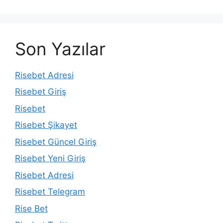
Son Yazılar
Risebet Adresi
Risebet Giriş
Risebet
Risebet Şikayet
Risebet Güncel Giriş
Risebet Yeni Giriş
Risebet Adresi
Risebet Telegram
Rise Bet