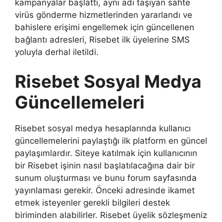
kampanyalar başlattı, aynı adı taşıyan sahte
virüs gönderme hizmetlerinden yararlandı ve
bahislere erişimi engellemek için güncellenen
bağlantı adresleri, Risebet ilk üyelerine SMS
yoluyla derhal iletildi.
Risebet Sosyal Medya
Güncellemeleri
Risebet sosyal medya hesaplarında kullanıcı
güncellemelerini paylaştığı ilk platform en güncel
paylaşımlardır. Siteye katılmak için kullanıcının
bir Risebet işinin nasıl başlatılacağına dair bir
sunum oluşturması ve bunu forum sayfasında
yayınlaması gerekir. Önceki adresinde ikamet
etmek isteyenler gerekli bilgileri destek
biriminden alabilirler. Risebet üyelik sözleşmeniz