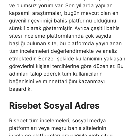
ve olumsuz yorum var. Son yıllarda yapılan
kapsamlı araştırmalar, bugün mevcut olan en
güvenilir çevrimiçi bahis platformu olduğunu
sürekli olarak göstermiştir. Ayrıca çeşitli bahis
sitesi inceleme platformlarında çok sayıda
başlığı bulunan site, bu platformda yayınlanan
tüm incelemeleri değerlendirmekte ve analiz
etmektedir. Benzer şekilde kullanıcının yaklaşan
görevlerini kişisel tercihlerine göre düzenler. Bu
adımları takip ederek tüm kullanıcıların
beğenisini ve minnettarlığını kazanmayı
başardık.
Risebet Sosyal Adres
Risebet tüm incelemeleri, sosyal medya
platformları veya meşru bahis sitelerinin
inceleme platformları aracılığıyla web sitesi