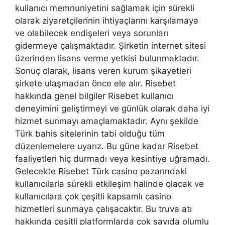
kullanıcı memnuniyetini sağlamak için sürekli
olarak ziyaretçilerinin ihtiyaçlarını karşılamaya
ve olabilecek endişeleri veya sorunları
gidermeye çalışmaktadır. Şirketin internet sitesi
üzerinden lisans verme yetkisi bulunmaktadır.
Sonuç olarak, lisans veren kurum şikayetleri
şirkete ulaşmadan önce ele alır. Risebet
hakkında genel bilgiler Risebet kullanıcı
deneyimini geliştirmeyi ve günlük olarak daha iyi
hizmet sunmayı amaçlamaktadır. Aynı şekilde
Türk bahis sitelerinin tabi olduğu tüm
düzenlemelere uyarız. Bu güne kadar Risebet
faaliyetleri hiç durmadı veya kesintiye uğramadı.
Gelecekte Risebet Türk casino pazarındaki
kullanıcılarla sürekli etkileşim halinde olacak ve
kullanıcılara çok çeşitli kapsamlı casino
hizmetleri sunmaya çalışacaktır. Bu truva atı
hakkında çeşitli platformlarda çok sayıda olumlu