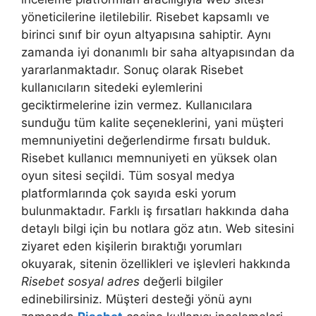
yöneticilerine iletilebilir. Risebet kapsamlı ve
birinci sınıf bir oyun altyapısına sahiptir. Aynı
zamanda iyi donanımlı bir saha altyapısından da
yararlanmaktadır. Sonuç olarak Risebet
kullanıcıların sitedeki eylemlerini
geciktirmelerine izin vermez. Kullanıcılara
sunduğu tüm kalite seçeneklerini, yani müşteri
memnuniyetini değerlendirme fırsatı bulduk.
Risebet kullanıcı memnuniyeti en yüksek olan
oyun sitesi seçildi. Tüm sosyal medya
platformlarında çok sayıda eski yorum
bulunmaktadır. Farklı iş fırsatları hakkında daha
detaylı bilgi için bu notlara göz atın. Web sitesini
ziyaret eden kişilerin bıraktığı yorumları
okuyarak, sitenin özellikleri ve işlevleri hakkında
Risebet sosyal adres
değerli bilgiler
edinebilirsiniz. Müşteri desteği yönü aynı