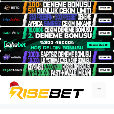
İçeriğe
atla
Menü