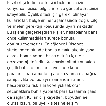
Risebet şirketinin adresini bulmanıza izin
veriyorsa, kişisel bilgilerinizi ve güncel adresinizi
isteyebilir. Üyelik sitesi için gerekli olmayan
kullanıcılar, belgenin her aşamasında doğru bilgi
vermeleri gerektiği konusunda uyarılmaktadır.
Bu işlemi gerçekleştiren kişiler, hesaplarını daha
önce kullanmadıkları sürece bonusu
görüntüleyemezler. En eğlenceli Risebet
sitelerinden birinde bonus almak, sitenin yasal
olarak bonus verme hakkı olduğu için bir
dezavantaj değildir. Kullanıcılar sitede sunulan
çeşitli bahis bonusları sayesinde kendi
paralarını harcamadan para kazanma olanağına
sahiptir. Bu bonus aynı zamanda kullanıcı
hesabınızda risk alarak ve yüksek oranlı
seçeneklere bahis yaparak para kazanma şansı
da sağlar. Kullanıcı şikayetleri, boyutları ne
olursa olsun, bir üyelik sitesine erişim