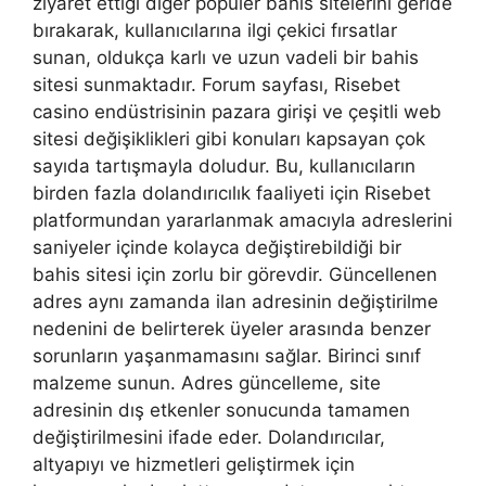
ziyaret ettiği diğer popüler bahis sitelerini geride
bırakarak, kullanıcılarına ilgi çekici fırsatlar
sunan, oldukça karlı ve uzun vadeli bir bahis
sitesi sunmaktadır. Forum sayfası, Risebet
casino endüstrisinin pazara girişi ve çeşitli web
sitesi değişiklikleri gibi konuları kapsayan çok
sayıda tartışmayla doludur. Bu, kullanıcıların
birden fazla dolandırıcılık faaliyeti için Risebet
platformundan yararlanmak amacıyla adreslerini
saniyeler içinde kolayca değiştirebildiği bir
bahis sitesi için zorlu bir görevdir. Güncellenen
adres aynı zamanda ilan adresinin değiştirilme
nedenini de belirterek üyeler arasında benzer
sorunların yaşanmamasını sağlar. Birinci sınıf
malzeme sunun. Adres güncelleme, site
adresinin dış etkenler sonucunda tamamen
değiştirilmesini ifade eder. Dolandırıcılar,
altyapıyı ve hizmetleri geliştirmek için