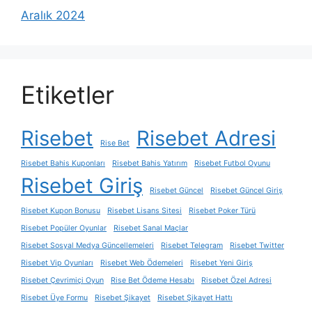
Aralık 2024
Etiketler
Risebet
Risebet Adresi
Rise Bet
Risebet Bahis Kuponları
Risebet Bahis Yatırım
Risebet Futbol Oyunu
Risebet Giriş
Risebet Güncel
Risebet Güncel Giriş
Risebet Kupon Bonusu
Risebet Lisans Sitesi
Risebet Poker Türü
Risebet Popüler Oyunlar
Risebet Sanal Maçlar
Risebet Sosyal Medya Güncellemeleri
Risebet Telegram
Risebet Twitter
Risebet Vip Oyunları
Risebet Web Ödemeleri
Risebet Yeni Giriş
Risebet Çevrimiçi Oyun
Rise Bet Ödeme Hesabı
Risebet Özel Adresi
Risebet Üye Formu
Risebet Şikayet
Risebet Şikayet Hattı