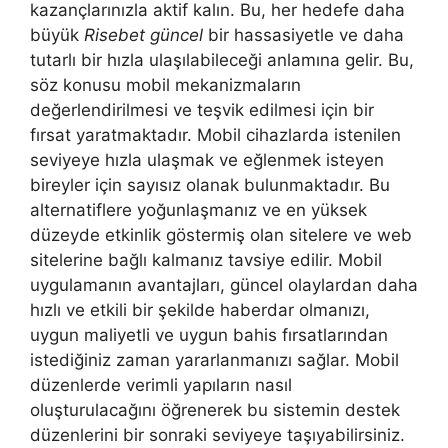
kazançlarınızla aktif kalın. Bu, her hedefe daha
büyük
Risebet güncel
bir hassasiyetle ve daha
tutarlı bir hızla ulaşılabileceği anlamına gelir. Bu,
söz konusu mobil mekanizmaların
değerlendirilmesi ve teşvik edilmesi için bir
fırsat yaratmaktadır. Mobil cihazlarda istenilen
seviyeye hızla ulaşmak ve eğlenmek isteyen
bireyler için sayısız olanak bulunmaktadır. Bu
alternatiflere yoğunlaşmanız ve en yüksek
düzeyde etkinlik göstermiş olan sitelere ve web
sitelerine bağlı kalmanız tavsiye edilir. Mobil
uygulamanın avantajları, güncel olaylardan daha
hızlı ve etkili bir şekilde haberdar olmanızı,
uygun maliyetli ve uygun bahis fırsatlarından
istediğiniz zaman yararlanmanızı sağlar. Mobil
düzenlerde verimli yapıların nasıl
oluşturulacağını öğrenerek bu sistemin destek
düzenlerini bir sonraki seviyeye taşıyabilirsiniz.