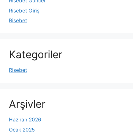
Risebet Güncel
Risebet Giriş
Risebet
Kategoriler
Risebet
Arşivler
Haziran 2026
Ocak 2025