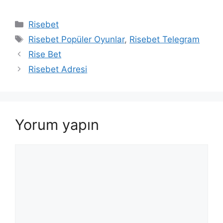
Kategoriler
Risebet
Etiketler
Risebet Popüler Oyunlar
,
Risebet Telegram
Rise Bet
Risebet Adresi
Yorum yapın
Yorum