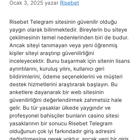
Ocak 3, 2025
yazar
Risebet
Risebet Telegram sitesinin güvenilir olduğu
yaygın olarak bilinmektedir. Bireylerin bu siteye
çekilmesinin temel nedenlerinden biri de budur.
Ancak siteyi tanımayan veya yeni öğrenmiş
kişiler siteyi araştırıp güvenilirliğini
inceleyecektir. Bunu başarmak için sitenin lisans
ayrıntılarını, kuruluş yılını, kullanıcı geri
bildirimlerini, ödeme seçeneklerini ve müşteri
destek hizmetlerini araştırarak başlayın. Bu
anketlere dayanarak bir web sitesinin
güvenilirliğini değerlendirmek zahmetsiz hale
gelir. Bu tür yasaklar ülkede yaygındır ve
profesyonel bahisçiler bunların casino sitesi
yasaklarının bir sonucu Risebet Telegram
olduğunun çok iyi farkındadır giriş adresini
değiştirmesine gerek yoktur, ancak yeni bir giriş