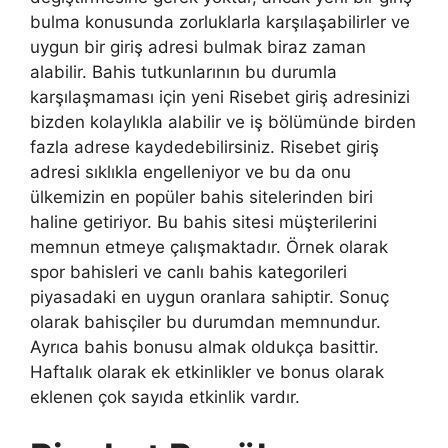
bulma konusunda zorluklarla karşılaşabilirler ve
uygun bir giriş adresi bulmak biraz zaman
alabilir. Bahis tutkunlarının bu durumla
karşılaşmaması için yeni Risebet giriş adresinizi
bizden kolaylıkla alabilir ve iş bölümünde birden
fazla adrese kaydedebilirsiniz. Risebet giriş
adresi sıklıkla engelleniyor ve bu da onu
ülkemizin en popüler bahis sitelerinden biri
haline getiriyor. Bu bahis sitesi müşterilerini
memnun etmeye çalışmaktadır. Örnek olarak
spor bahisleri ve canlı bahis kategorileri
piyasadaki en uygun oranlara sahiptir. Sonuç
olarak bahisçiler bu durumdan memnundur.
Ayrıca bahis bonusu almak oldukça basittir.
Haftalık olarak ek etkinlikler ve bonus olarak
eklenen çok sayıda etkinlik vardır.