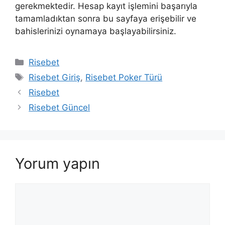
gerekmektedir. Hesap kayıt işlemini başarıyla
tamamladıktan sonra bu sayfaya erişebilir ve
bahislerinizi oynamaya başlayabilirsiniz.
Kategoriler
Risebet
Etiketler
Risebet Giriş
,
Risebet Poker Türü
Risebet
Risebet Güncel
Yorum yapın
Yorum