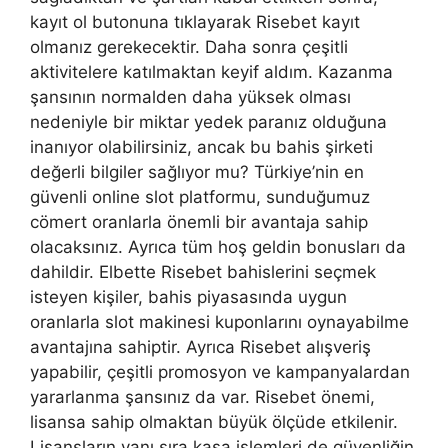
kayıt ol butonuna tıklayarak Risebet kayıt
olmanız gerekecektir. Daha sonra çeşitli
aktivitelere katılmaktan keyif aldım. Kazanma
şansının normalden daha yüksek olması
nedeniyle bir miktar yedek paranız olduğuna
inanıyor olabilirsiniz, ancak bu bahis şirketi
değerli bilgiler sağlıyor mu? Türkiye’nin en
güvenli online slot platformu, sunduğumuz
cömert oranlarla önemli bir avantaja sahip
olacaksınız. Ayrıca tüm hoş geldin bonusları da
dahildir. Elbette Risebet bahislerini seçmek
isteyen kişiler, bahis piyasasında uygun
oranlarla slot makinesi kuponlarını oynayabilme
avantajına sahiptir. Ayrıca Risebet alışveriş
yapabilir, çeşitli promosyon ve kampanyalardan
yararlanma şansınız da var. Risebet önemi,
lisansa sahip olmaktan büyük ölçüde etkilenir.
Lisansların yanı sıra kasa işlemleri de güvenliğin