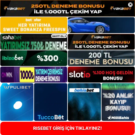
×
RISEBET GİRİŞ İÇİN TIKLAYINIZ!