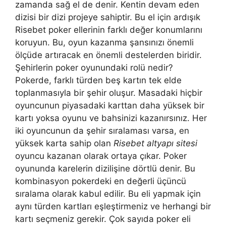
zamanda sağ el de denir. Kentin devam eden
dizisi bir dizi projeye sahiptir. Bu el için ardışık
Risebet poker ellerinin farklı değer konumlarını
koruyun. Bu, oyun kazanma şansınızı önemli
ölçüde artıracak en önemli destelerden biridir.
Şehirlerin poker oyunundaki rolü nedir?
Pokerde, farklı türden beş kartın tek elde
toplanmasıyla bir şehir oluşur. Masadaki hiçbir
oyuncunun piyasadaki karttan daha yüksek bir
kartı yoksa oyunu ve bahsinizi kazanırsınız. Her
iki oyuncunun da şehir sıralaması varsa, en
yüksek karta sahip olan
Risebet altyapı sitesi
oyuncu kazanan olarak ortaya çıkar. Poker
oyununda karelerin dizilişine dörtlü denir. Bu
kombinasyon pokerdeki en değerli üçüncü
sıralama olarak kabul edilir. Bu eli yapmak için
aynı türden kartları eşleştirmeniz ve herhangi bir
kartı seçmeniz gerekir. Çok sayıda poker eli