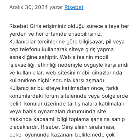
Aralık 30, 2024
yazar
Risebet
Risebet Giriş erişiminiz olduğu sürece siteye her
yerden ve her ortamda erişebilirsiniz.
Kullanıcılar tercihlerine göre bilgisayar, pil veya
cep telefonu kullanarak siteye giriş yapma
esnekliğine sahiptir. Web sitesinin mobil
işlevselliği, etkinliği nedeniyle övgüyle karşılandı
ve kullanıcılar, web sitesini mobil cihazlarında
kullanırken hiçbir sorunla karşılaşmadı.
Kullanıcılar bu siteye katılmadan önce, farklı
konumlardaki forum sitelerinde veya bölgelerde
belirli konular üzerinde tartışmalara katılmaları
veya bahis oynamaları durumunda site
hakkında kapsamlı bilgi toplama şansına sahip
olacaklardır. Risebet Giriş elinin sıralaması,
poker oyununda kazananı belirlemede çok