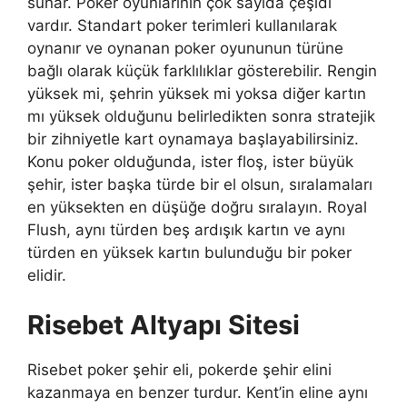
sunar. Poker oyunlarının çok sayıda çeşidi
vardır. Standart poker terimleri kullanılarak
oynanır ve oynanan poker oyununun türüne
bağlı olarak küçük farklılıklar gösterebilir. Rengin
yüksek mi, şehrin yüksek mi yoksa diğer kartın
mı yüksek olduğunu belirledikten sonra stratejik
bir zihniyetle kart oynamaya başlayabilirsiniz.
Konu poker olduğunda, ister floş, ister büyük
şehir, ister başka türde bir el olsun, sıralamaları
en yüksekten en düşüğe doğru sıralayın. Royal
Flush, aynı türden beş ardışık kartın ve aynı
türden en yüksek kartın bulunduğu bir poker
elidir.
Risebet Altyapı Sitesi
Risebet poker şehir eli, pokerde şehir elini
kazanmaya en benzer turdur. Kent’in eline aynı